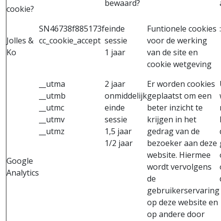
bewaard?
cookie?
SN46738f885173f
einde
Funtionele cookies
:
Jolles &
cc_cookie_accept
sessie
voor de werking
Ko
1 jaar
van de site en
cookie wetgeving
__utma
2 jaar
Er worden cookies
__utmb
onmiddelijk
geplaatst om een
__utmc
einde
beter inzicht te
__utmv
sessie
krijgen in het
__utmz
1,5 jaar
gedrag van de
1/2 jaar
bezoeker aan deze
website. Hiermee
Google
wordt vervolgens
Analytics
de
gebruikerservaring
op deze website en
op andere door